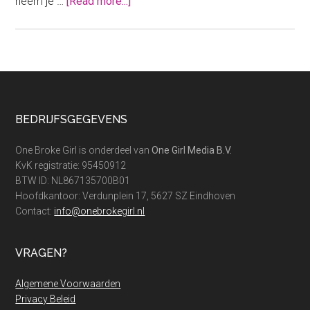
about
neem je …
[Read more...]
De
goedkoopste
bungalowpark
vakantie
in
de
Footer
BEDRIJFSGEGEVENS
zomer
One Broke Girl is onderdeel van
One Girl Media B.V.
KvK registratie: 95450912
BTW ID: NL867135700B01
Hoofdkantoor: Verdunplein 17, 5627 SZ Eindhoven
Contact:
info@onebrokegirl.nl
VRAGEN?
Algemene Voorwaarden
Privacy Beleid