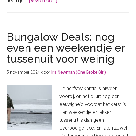
about
neem je …
[Read more...]
De
goedkoopste
bungalowpark
vakantie
Bungalow Deals: nog
in
even een weekendje er
de
tussenuit voor weinig
zomer
5 november 2024
door
Iris Newman (One Broke Girl)
De herfstvakantie is alweer
voorbij, en het duurt nog een
eeuwigheid voordat het kerst is.
Een weekendje er lekker
tussenuit is dan geen
overbodige luxe. En laten zowel
Centerparcs als Roompot op dit