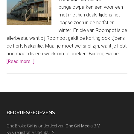
bungalowparken een-voor-een
met met hun deals tijdens het
laagseizoen in de herfst en
winter. En die van Roompot is de
allerbeste, want bij Roompot geldt de korting ook tijdens
de herfstvakantie. Maar je moet wel snel zijn, want je hebt
nog maar dik een week om te boeken. Buitengewone …
about
[Read more...]
Roompot
met
mega
korting
in
de
Footer
BEDRIJFSGEGEVENS
herfstvakantie!
One Broke Girl is onderdeel van
One Girl Media B.V.
KvK registratie: 95450912