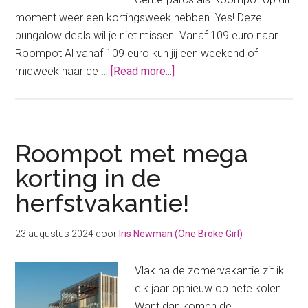
moment weer een kortingsweek hebben. Yes! Deze
bungalow deals wil je niet missen. Vanaf 109 euro naar
Roompot Al vanaf 109 euro kun jij een weekend of
about
midweek naar de …
[Read more...]
Bungalow
Deals:
nog
even
Roompot met mega
een
korting in de
weekendje
herfstvakantie!
er
tussenuit
voor
23 augustus 2024
door
Iris Newman (One Broke Girl)
weinig
Vlak na de zomervakantie zit ik
elk jaar opnieuw op hete kolen.
Want dan komen de