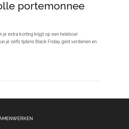
volle portemonnee
e extra korting krijgt op een heleboel
un je zelfs tijdens Black Friday geld verdienen en
out
jdens
ack
iday
ld
rdienen
or
n
lle
rtemonnee
AMENWERKEN