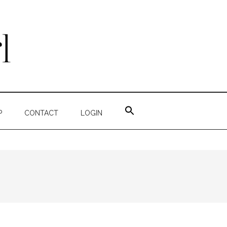
ZOEK
NAAR:
P
CONTACT
LOGIN
ZOEKKNOP