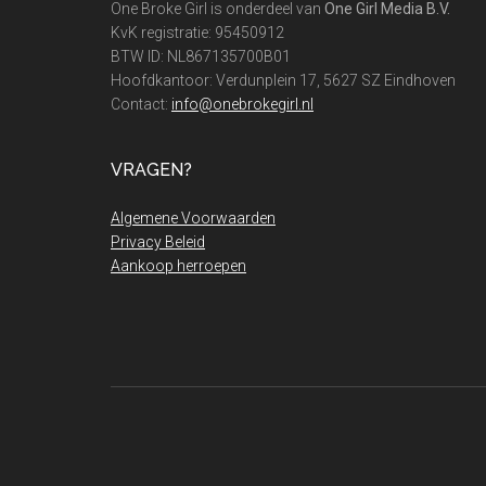
One Broke Girl is onderdeel van
One Girl Media B.V.
KvK registratie: 95450912
BTW ID: NL867135700B01
Hoofdkantoor: Verdunplein 17, 5627 SZ Eindhoven
Contact:
info@onebrokegirl.nl
VRAGEN?
Algemene Voorwaarden
Privacy Beleid
Aankoop herroepen