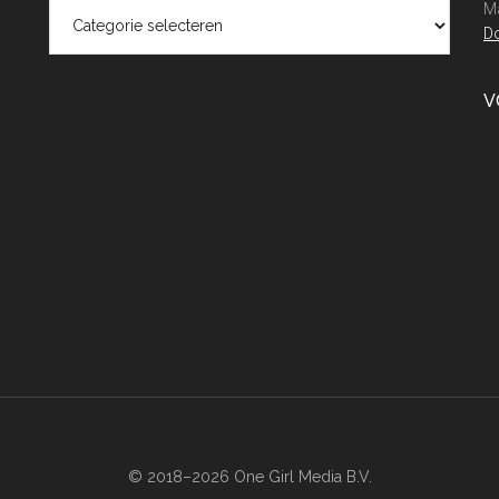
Categorieën
Ma
Do
V
© 2018–2026 One Girl Media B.V.