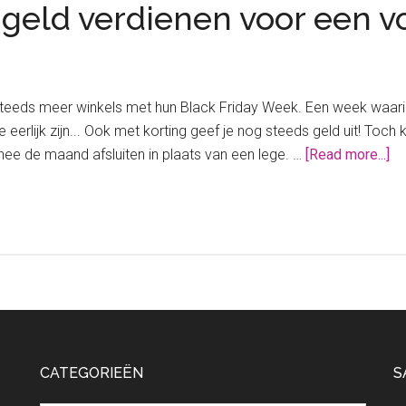
y geld verdienen voor een 
teeds meer winkels met hun Black Friday Week. Een week waarin j
eerlijk zijn... Ook met korting geef je nog steeds geld uit! Toch k
ab
ee de maand afsluiten in plaats van een lege. …
[Read more...]
Ti
Bl
Fr
ge
ve
vo
ee
vo
po
CATEGORIEËN
S