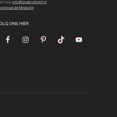
il naar
info@onebrokegirl.nl
wnload de Media Kit
OLG ONS HIER