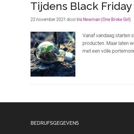
Tijdens Black Frida
22 november 2021
door
Iris Newman (One Broke Girl)
Vanaf vandaag starten s
producten. Maar laten we 
met een vólle portemonn
Footer
BEDRIJFSGEGEVENS