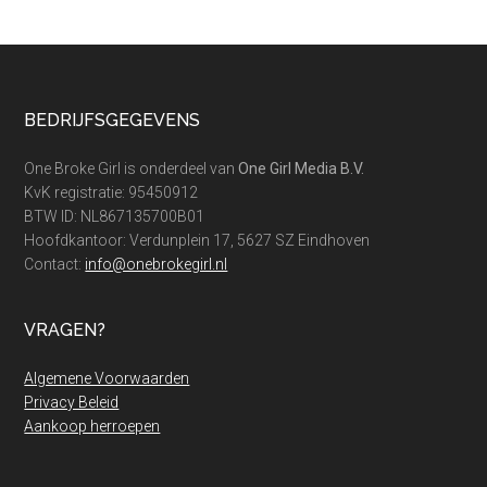
jij
eindelij
van
je
Footer
BEDRIJFSGEGEVENS
cadeau
af
One Broke Girl is onderdeel van
One Girl Media B.V.
KvK registratie: 95450912
BTW ID: NL867135700B01
Hoofdkantoor: Verdunplein 17, 5627 SZ Eindhoven
Contact:
info@onebrokegirl.nl
VRAGEN?
Algemene Voorwaarden
Privacy Beleid
Aankoop herroepen