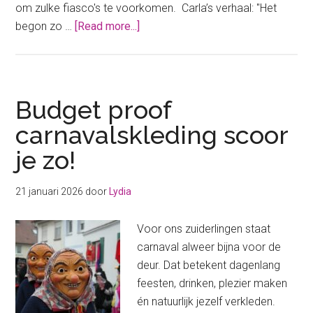
om zulke fiasco's te voorkomen. Carla’s verhaal: "Het
about
begon zo …
[Read more...]
Geldgeheim:
“Mijn
carnaval
in
Budget proof
Brabant
carnavalskleding scoor
werd
je zo!
een
financieel
fiasco”
21 januari 2026
door
Lydia
Voor ons zuiderlingen staat
carnaval alweer bijna voor de
deur. Dat betekent dagenlang
feesten, drinken, plezier maken
én natuurlijk jezelf verkleden.