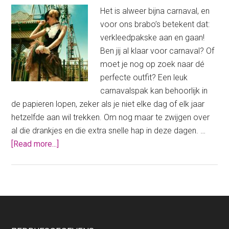
Het is alweer bijna carnaval, en
voor ons brabo’s betekent dat:
verkleedpakske aan en gaan!
Ben jij al klaar voor carnaval? Of
moet je nog op zoek naar dé
perfecte outfit? Een leuk
carnavalspak kan behoorlijk in
de papieren lopen, zeker als je niet elke dag of elk jaar
hetzelfde aan wil trekken. Om nog maar te zwijgen over
al die drankjes en die extra snelle hap in deze dagen. …
about
[Read more...]
Zo
scoor
jij
een
goedkoop
carnavalspak