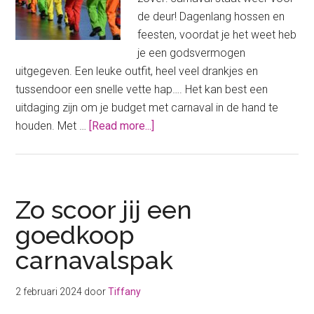
de deur! Dagenlang hossen en
feesten, voordat je het weet heb
je een godsvermogen
uitgegeven. Een leuke outfit, heel veel drankjes en
tussendoor een snelle vette hap…. Het kan best een
uitdaging zijn om je budget met carnaval in de hand te
about
houden. Met …
[Read more...]
Carnaval
duur?
Niet
met
Zo scoor jij een
deze
goedkoop
tips!
carnavalspak
2 februari 2024
door
Tiffany