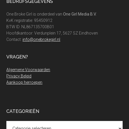
Footer
BEDRIJFSGEGEVENS
One Broke Girl is onderdeel van
One Girl Media B.V.
KvK registratie: 95450912
BTW ID: NL867135700B01
Hoofdkantoor: Verdunplein 17, 5627 SZ Eindhoven
Contact:
info@onebrokegirl.nl
VRAGEN?
Algemene Voorwaarden
Privacy Beleid
Aankoop herroepen
CATEGORIEËN
Categorieën