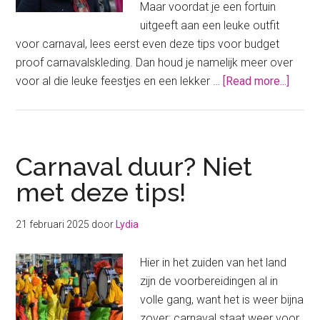
Maar voordat je een fortuin
uitgeeft aan een leuke outfit
voor carnaval, lees eerst even deze tips voor budget
proof carnavalskleding. Dan houd je namelijk meer over
about
voor al die leuke feestjes en een lekker …
[Read more...]
Budge
proof
carna
scoor
Carnaval duur? Niet
je
met deze tips!
zo!
21 februari 2025
door
Lydia
Hier in het zuiden van het land
zijn de voorbereidingen al in
volle gang, want het is weer bijna
zover: carnaval staat weer voor