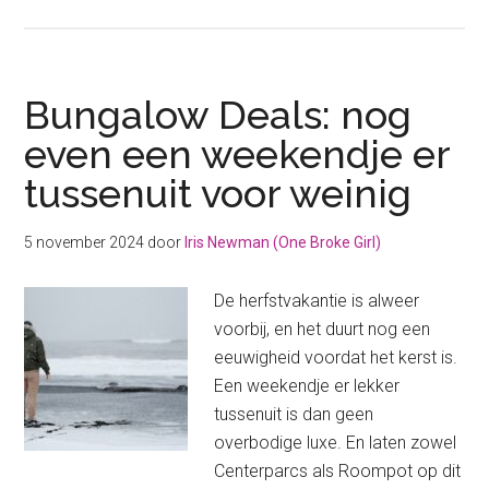
Mijn
Centerparcs
boodschappenlijstje
voor
Bungalow Deals: nog
een
even een weekendje er
betaalbare
tussenuit voor weinig
vakantie
5 november 2024
door
Iris Newman (One Broke Girl)
De herfstvakantie is alweer
voorbij, en het duurt nog een
eeuwigheid voordat het kerst is.
Een weekendje er lekker
tussenuit is dan geen
overbodige luxe. En laten zowel
Centerparcs als Roompot op dit