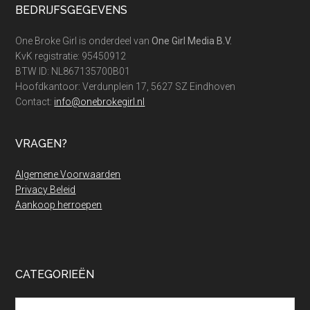
Footer
BEDRIJFSGEGEVENS
goedkopere
vakantie
One Broke Girl is onderdeel van
One Girl Media B.V.
bij
KvK registratie: 95450912
Centerparcs
BTW ID: NL867135700B01
Hoofdkantoor: Verdunplein 17, 5627 SZ Eindhoven
Contact:
info@onebrokegirl.nl
VRAGEN?
Algemene Voorwaarden
Privacy Beleid
Aankoop herroepen
CATEGORIEËN
Categorieën