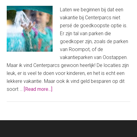
Laten we beginnen bij dat een
vakantie bij Centerparcs niet
persé de goedkoopste optie is.
Er zijn tal van parken die
goedkoper zijn, zoals de parken
van Roompot, of de
vakantieparken van Oostappen.
Maar ik vind Centerparcs gewoon heerlijk! De locaties zijn
leuk, er is veel te doen voor kinderen, en het is echt een
lekkere vakantie. Maar ook ik vind geld besparen op dit
about
soort …
[Read more...]
Mijn
5
tips
voor
een
iets