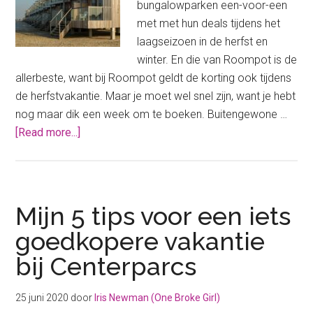
bungalowparken een-voor-een
met met hun deals tijdens het
laagseizoen in de herfst en
winter. En die van Roompot is de
allerbeste, want bij Roompot geldt de korting ook tijdens
de herfstvakantie. Maar je moet wel snel zijn, want je hebt
nog maar dik een week om te boeken. Buitengewone …
about
[Read more...]
Roompot
met
mega
korting
Mijn 5 tips voor een iets
in
goedkopere vakantie
de
bij Centerparcs
herfstvakantie!
25 juni 2020
door
Iris Newman (One Broke Girl)