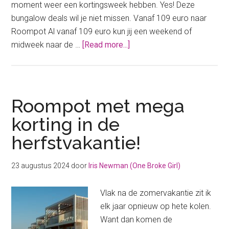
moment weer een kortingsweek hebben. Yes! Deze
bungalow deals wil je niet missen. Vanaf 109 euro naar
Roompot Al vanaf 109 euro kun jij een weekend of
about
midweek naar de …
[Read more...]
Bungalow
Deals:
nog
even
Roompot met mega
een
korting in de
weekendje
herfstvakantie!
er
tussenuit
voor
23 augustus 2024
door
Iris Newman (One Broke Girl)
weinig
Vlak na de zomervakantie zit ik
elk jaar opnieuw op hete kolen.
Want dan komen de