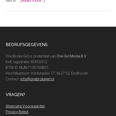
about
niet in …
[Read more...]
Beleg
je
Rijk
Challenge:
Van
‘Broke’
Footer
BEDRIJFSGEGEVENS
naar
‘Rich’
One Broke Girl is onderdeel van
One Girl Media B.V.
met
KvK registratie: 95450912
100
BTW ID: NL867135700B01
Hoofdkantoor: Verdunplein 17, 5627 SZ Eindhoven
euro!
Contact:
info@onebrokegirl.nl
VRAGEN?
Algemene Voorwaarden
Privacy Beleid