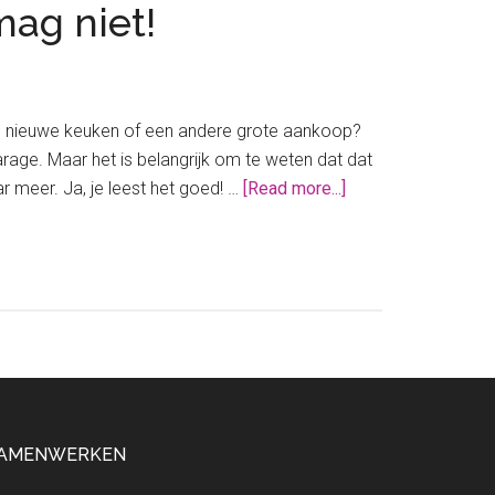
mag niet!
en nieuwe keuken of een andere grote aankoop?
rage. Maar het is belangrijk om te weten dat dat
about
 meer. Ja, je leest het goed! …
[Read more...]
Contante
betalingen
boven
de
3000
euro;
dat
mag
niet!
AMENWERKEN