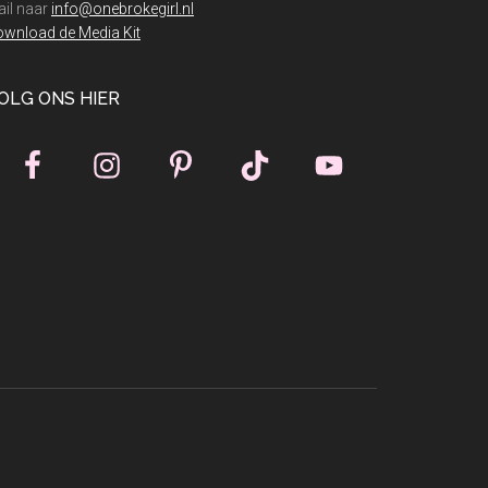
il naar
info@onebrokegirl.nl
wnload de Media Kit
OLG ONS HIER