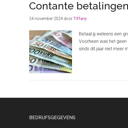
Contante betalingen
24 november 2024
door
Tiffany
Betaal jij weleens een 
Voorheen was het geen pr
sinds dit jaar niet mee
Footer
BEDRIJFSGEGEVENS