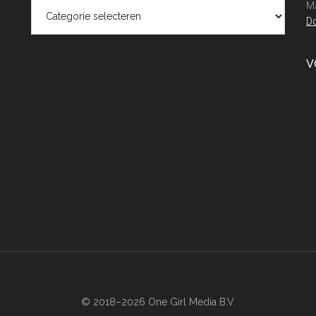
Categorieën
Ma
Do
V
© 2018–2026 One Girl Media B.V.