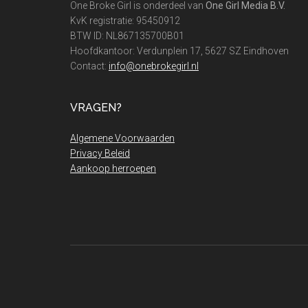
One Broke Girl is onderdeel van
One Girl Media B.V.
KvK registratie: 95450912
BTW ID: NL867135700B01
Hoofdkantoor: Verdunplein 17, 5627 SZ Eindhoven
Contact:
info@onebrokegirl.nl
VRAGEN?
Algemene Voorwaarden
Privacy Beleid
Aankoop herroepen