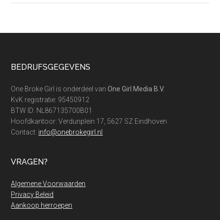
het
gas
af
zonder
warmtepomp:
Footer
BEDRIJFSGEGEVENS
kan
dat?
One Broke Girl is onderdeel van
One Girl Media B.V.
KvK registratie: 95450912
BTW ID: NL867135700B01
Hoofdkantoor: Verdunplein 17, 5627 SZ Eindhoven
Contact:
info@onebrokegirl.nl
VRAGEN?
Algemene Voorwaarden
Privacy Beleid
Aankoop herroepen