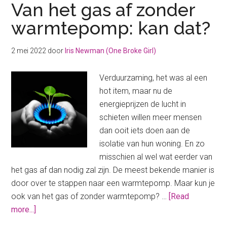
Van het gas af zonder
warmtepomp: kan dat?
2 mei 2022
door
Iris Newman (One Broke Girl)
Verduurzaming, het was al een
hot item, maar nu de
energieprijzen de lucht in
schieten willen meer mensen
dan ooit iets doen aan de
isolatie van hun woning. En zo
misschien al wel wat eerder van
het gas af dan nodig zal zijn. De meest bekende manier is
door over te stappen naar een warmtepomp. Maar kun je
ook van het gas of zonder warmtepomp? …
[Read
about
more...]
Van