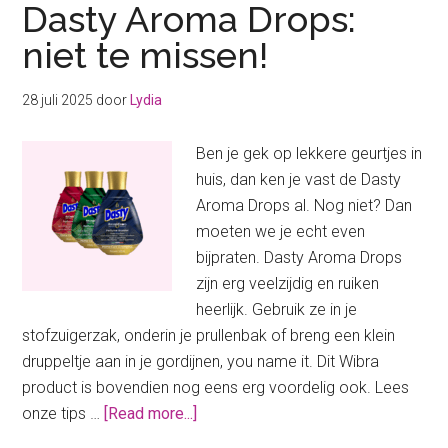
Dasty Aroma Drops:
niet te missen!
28 juli 2025
door
Lydia
Ben je gek op lekkere geurtjes in
huis, dan ken je vast de Dasty
Aroma Drops al. Nog niet? Dan
moeten we je echt even
bijpraten. Dasty Aroma Drops
zijn erg veelzijdig en ruiken
heerlijk. Gebruik ze in je
stofzuigerzak, onderin je prullenbak of breng een klein
druppeltje aan in je gordijnen, you name it. Dit Wibra
product is bovendien nog eens erg voordelig ook. Lees
about
onze tips …
[Read more...]
Dasty