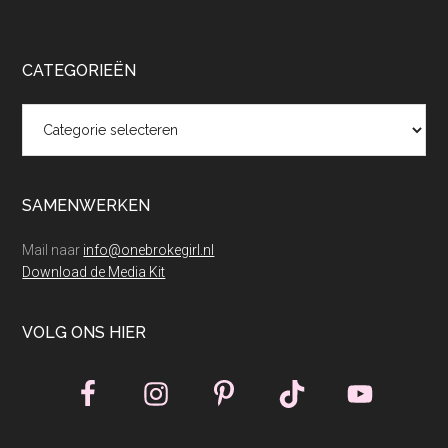
CATEGORIEËN
Categorieën
SAMENWERKEN
Mail naar
info@onebrokegirl.nl
Download de Media Kit
VOLG ONS HIER