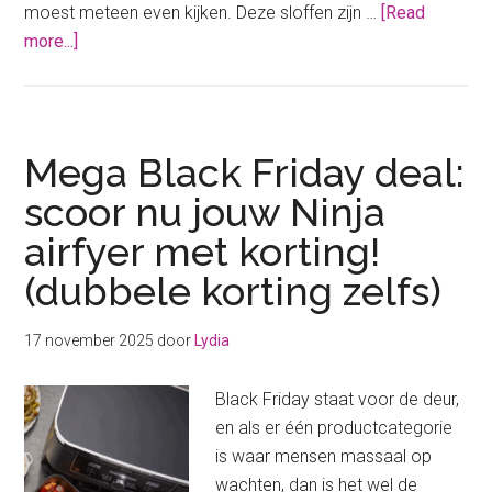
moest meteen even kijken. Deze sloffen zijn …
[Read
about
more...]
Zó
leuk
en
warm,
Mega Black Friday deal:
HEMA
scoor nu jouw Ninja
komt
airfyer met korting!
met
iets
(dubbele korting zelfs)
waar
je
17 november 2025
door
Lydia
voeten
heel
Black Friday staat voor de deur,
blij
en als er één productcategorie
van
is waar mensen massaal op
worden!
wachten, dan is het wel de