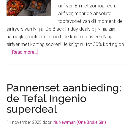
airfryer. En niet zomaar een
airfryer, maar de absolute
topfavoriet van dit moment: de
airfryers van Ninja. De Black Friday deals bij Ninja zijn
namelijk grootser dan ooit. Je kunt nu dus een Ninja
airfyer met korting scoren! Je krijgt nu tot 30% korting op
about
…
[Read more...]
Mega
Black
Friday
deal:
Pannenset aanbieding:
scoor
de Tefal Ingenio
nu
superdeal
jouw
Ninja
airfyer
11 november 2025
door
Iris Newman (One Broke Girl)
met