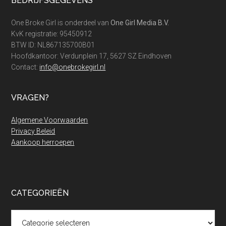
Footer
BEDRIJFSGEGEVENS
One Broke Girl is onderdeel van
One Girl Media B.V.
KvK registratie: 95450912
BTW ID: NL867135700B01
Hoofdkantoor: Verdunplein 17, 5627 SZ Eindhoven
Contact:
info@onebrokegirl.nl
VRAGEN?
Algemene Voorwaarden
Privacy Beleid
Aankoop herroepen
CATEGORIEËN
Categorieën