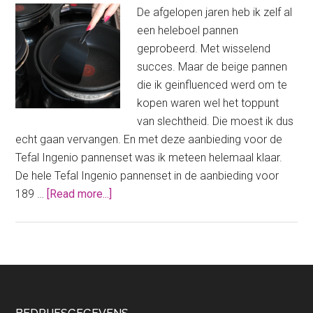
korting!
De afgelopen jaren heb ik zelf al
(dubbele
een heleboel pannen
korting
geprobeerd. Met wisselend
zelfs)
succes. Maar de beige pannen
die ik geinfluenced werd om te
kopen waren wel het toppunt
van slechtheid. Die moest ik dus
echt gaan vervangen. En met deze aanbieding voor de
Tefal Ingenio pannenset was ik meteen helemaal klaar.
De hele Tefal Ingenio pannenset in de aanbieding voor
about
189 …
[Read more...]
Pannenset
aanbieding:
de
Tefal
Ingenio
superdeal