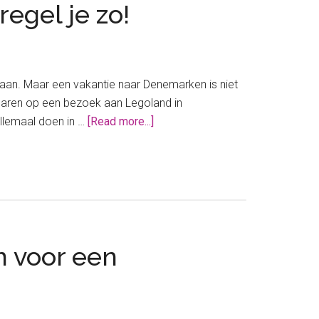
egel je zo!
 gaan. Maar een vakantie naar Denemarken is niet
paren op een bezoek aan Legoland in
about
llemaal doen in …
[Read more...]
Korting
op
jouw
Legoland
Denemarken
tickets
n voor een
regel
je
zo!