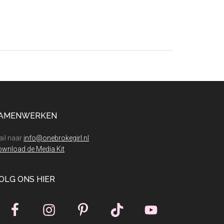
Lalandia
Billund
of
Legoland
Resort
Hotel?
Welke
is
beter?
AMENWERKEN
il naar
info@onebrokegirl.nl
wnload de Media Kit
OLG ONS HIER