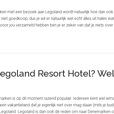
ken met een bezoek aan Legoland wordt natuurlijk hoe dan ook
et goedkoop, dus je wil er natuurlijk wel echt álles uit halen wat 
j voor jou verzameld hebben ben je er zeker van dat je niets over 
Legoland Resort Hotel? Wel
rken is op dit moment razend populair. Iedereen kent wel ieman
t een vakantieland dat je eigenlijk niet over mag slaan (mits je b
ok Legoland. Legoland is dan ook dé reden om naar Denemarken o