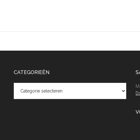
CATEGORIEËN
S
Categorieën
Ma
Do
V