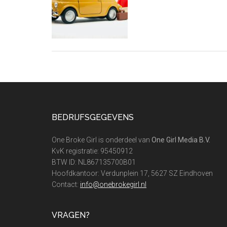
Footer
BEDRIJFSGEGEVENS
One Broke Girl is onderdeel van
One Girl Media B.V.
KvK registratie: 95450912
BTW ID: NL867135700B01
Hoofdkantoor: Verdunplein 17, 5627 SZ Eindhoven
Contact:
info@onebrokegirl.nl
VRAGEN?