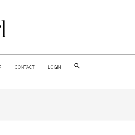
ZOEK
NAAR:
P
CONTACT
LOGIN
ZOEKKNOP