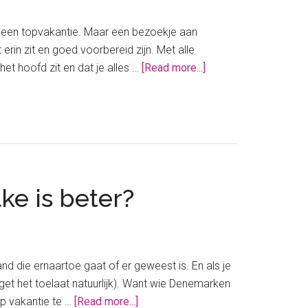
 een topvakantie. Maar een bezoekje aan
erin zit en goed voorbereid zijn. Met alle
about
het hoofd zit en dat je alles …
[Read more...]
Legoland
Denemarken:
alles
wat
jij
moet
ke is beter?
weten
voor
een
topvakantie
d die ernaartoe gaat of er geweest is. En als je
udget het toelaat natuurlijk). Want wie Denemarken
about
p vakantie te …
[Read more...]