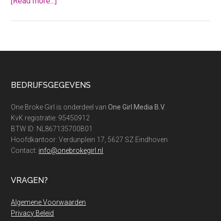
about
[Read more...]
Dit
is
de
beste
aanbieding
voor
Footer
BEDRIJFSGEGEVENS
Viennetta
ijs
One Broke Girl is onderdeel van
One Girl Media B.V.
KvK registratie: 95450912
BTW ID: NL867135700B01
Hoofdkantoor: Verdunplein 17, 5627 SZ Eindhoven
Contact:
info@onebrokegirl.nl
VRAGEN?
Algemene Voorwaarden
Privacy Beleid