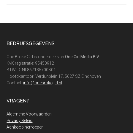
Op
dieet
of
vegetarisch?
NU
vind
Footer
BEDRIJFSGEGEVENS
je
de
One Broke Girl is onderdeel van
One Girl Media B.V.
beste
KvK registratie: 95450912
aanbiedingen!
BTW ID: NL867135700B01
Hoofdkantoor: Verdunplein 17, 5627 SZ Eindhoven
Contact:
info@onebrokegirl.nl
VRAGEN?
Algemene Voorwaarden
Privacy Beleid
Aankoop herroepen