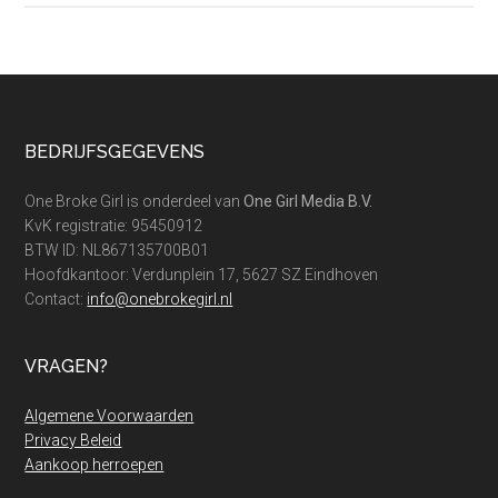
eigen
producten
ontwerpen
in
Canva
Footer
BEDRIJFSGEGEVENS
One Broke Girl is onderdeel van
One Girl Media B.V.
KvK registratie: 95450912
BTW ID: NL867135700B01
Hoofdkantoor: Verdunplein 17, 5627 SZ Eindhoven
Contact:
info@onebrokegirl.nl
VRAGEN?
Algemene Voorwaarden
Privacy Beleid
Aankoop herroepen