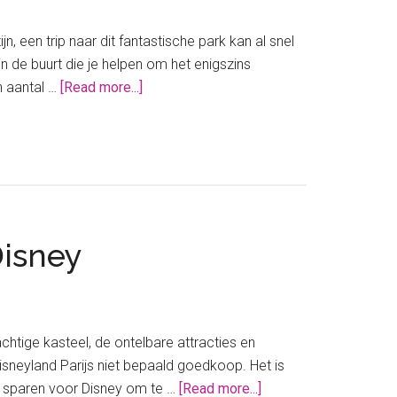
een
verblijf
n, een trip naar dit fantastische park kan al snel
in
in de buurt die je helpen om het enigszins
Disneyland
about
n aantal …
[Read more...]
Dit
zijn
goedkope
hotels
bij
Disneyland
Disney
Parijs
htige kasteel, de ontelbare attracties en
isneyland Parijs niet bepaald goedkoop. Het is
about
t sparen voor Disney om te …
[Read more...]