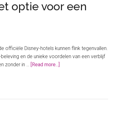
t optie voor een
 officiële Disney-hotels kunnen flink tegenvallen.
-beleving en de unieke voordelen van een verblijf
about
en zonder in …
[Read more...]
Disney
Davy
Crockett
Ranch:
de
perfecte
budget
optie
voor