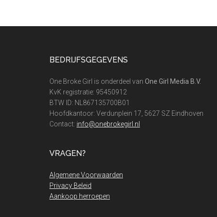
Footer
BEDRIJFSGEGEVENS
One Broke Girl is onderdeel van
One Girl Media B.V.
KvK registratie: 95450912
BTW ID: NL867135700B01
Hoofdkantoor: Verdunplein 17, 5627 SZ Eindhoven
Contact:
info@onebrokegirl.nl
VRAGEN?
Algemene Voorwaarden
Privacy Beleid
Aankoop herroepen