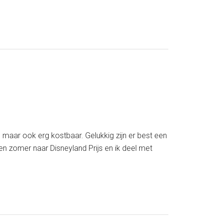
Zoveel
moet
je
sparen
voor
een
vakantie
naar
Disney
t, maar ook erg kostbaar. Gelukkig zijn er best een
en zomer naar Disneyland Prijs en ik deel met
t
e
et