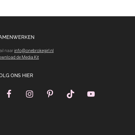
yland Parijs
AMENWERKEN
il naar
info@onebrokegirl.nl
wnload de Media Kit
OLG ONS HIER