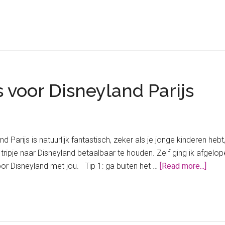
 voor Disneyland Parijs
 Parijs is natuurlijk fantastisch, zeker als je jonge kinderen heb
ripje naar Disneyland betaalbaar te houden. Zelf ging ik afgelop
abou
voor Disneyland met jou. Tip 1: ga buiten het …
[Read more...]
De
best
budg
tips