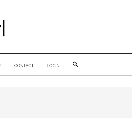
ZOEK
NAAR:
P
CONTACT
LOGIN
ZOEKKNOP