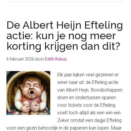
tips
voor
korting
De Albert Heijn Efteling
op
actie: kun je nog meer
de
korting krijgen dan dit?
Efteling
in
2026
6 februari 2026
door
Edith Kobus
Elk jaar kijken veel gezinnen er
weer naar uit: de Efteling actie
van Albert Heijn. Boodschappen
doen en ondertussen sparen
voor tickets voor de Efteling
voelt toch altijd als een win-win.
Zeker omdat een dagje Efteling
voor een gezin behoorlijk in de papieren kan lopen. Maar