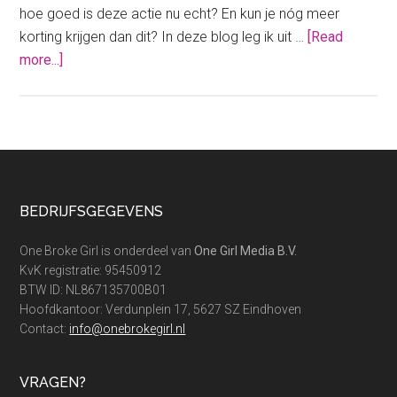
hoe goed is deze actie nu echt? En kun je nóg meer
korting krijgen dan dit? In deze blog leg ik uit …
[Read
about
more...]
De
Albert
Heijn
Efteling
actie:
kun
Footer
BEDRIJFSGEGEVENS
je
nog
One Broke Girl is onderdeel van
One Girl Media B.V.
meer
KvK registratie: 95450912
korting
BTW ID: NL867135700B01
Hoofdkantoor: Verdunplein 17, 5627 SZ Eindhoven
krijgen
Contact:
info@onebrokegirl.nl
dan
dit?
VRAGEN?