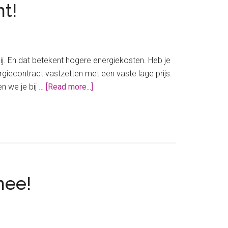
t!
. En dat betekent hogere energiekosten. Heb je
rgiecontract vastzetten met een vaste lage prijs.
about
en we je bij …
[Read more...]
Je
energiecontract
vastzetten:
nu
is
het
mee!
moment!