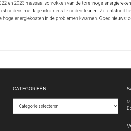
2022 en 2023 massaal schrokken van de torenhoge energiereken
uishoudens met lage inkomens te ondersteunen. Zo ontstond het 
e hoge energiekosten in de problemen kwamen. Goed nieuws: o
CATEGORIEËN
S
Categorieën
Ma
Do
V