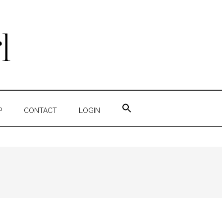
ZOEK
NAAR:
P
CONTACT
LOGIN
ZOEKKNOP