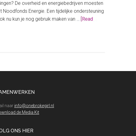
ingen? De overheid en energiebedrijven moesten
Noodfonds Energie. Een tijdelijke ondersteuning
ok nu kun je nog gebruik maken van …
[Read
AMENWERKEN
il naar
info@onebrokegirl.nl
wnload de Media Kit
OLG ONS HIER