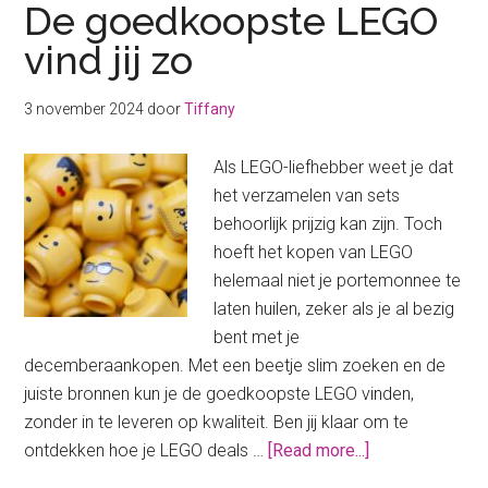
De goedkoopste LEGO
vind jij zo
3 november 2024
door
Tiffany
Als LEGO-liefhebber weet je dat
het verzamelen van sets
behoorlijk prijzig kan zijn. Toch
hoeft het kopen van LEGO
helemaal niet je portemonnee te
laten huilen, zeker als je al bezig
bent met je
decemberaankopen. Met een beetje slim zoeken en de
juiste bronnen kun je de goedkoopste LEGO vinden,
zonder in te leveren op kwaliteit. Ben jij klaar om te
about
ontdekken hoe je LEGO deals …
[Read more...]
De