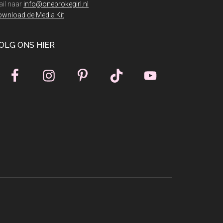
il naar
info@onebrokegirl.nl
wnload de Media Kit
OLG ONS HIER