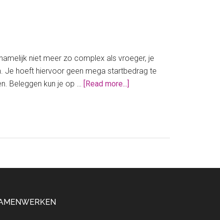
 namelijk niet meer zo complex als vroeger, je
n. Je hoeft hiervoor geen mega startbedrag te
about
en. Beleggen kun je op …
[Read more...]
Aandelen
kopen
met
een
klein
bedrag
AMENWERKEN