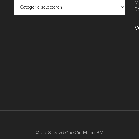
Categorieën
Ma
Do
V
© 2018–2026 One Girl Media B.V.