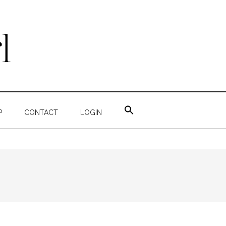
ZOEK
NAAR:
P
CONTACT
LOGIN
ZOEKKNOP