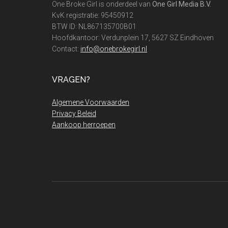
One Broke Girl is onderdeel van
One Girl Media B.V.
KvK registratie: 95450912
BTW ID: NL867135700B01
Hoofdkantoor: Verdunplein 17, 5627 SZ Eindhoven
Contact:
info@onebrokegirl.nl
VRAGEN?
Algemene Voorwaarden
Privacy Beleid
Aankoop herroepen