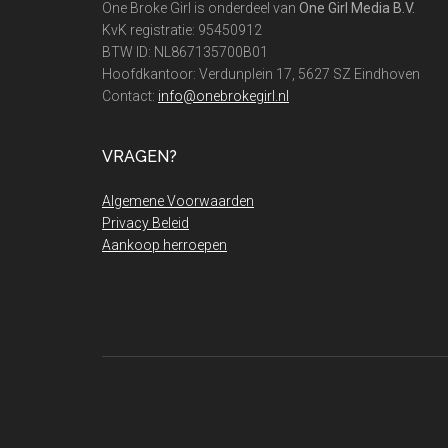
One Broke Girl is onderdeel van
One Girl Media B.V.
KvK registratie: 95450912
BTW ID: NL867135700B01
Hoofdkantoor: Verdunplein 17, 5627 SZ Eindhoven
Contact:
info@onebrokegirl.nl
VRAGEN?
Algemene Voorwaarden
Privacy Beleid
Aankoop herroepen