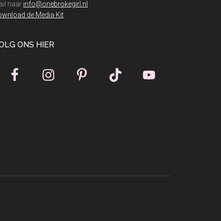
il naar
info@onebrokegirl.nl
wnload de Media Kit
OLG ONS HIER