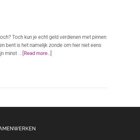
, toch? Toch kun je echt geld verdienen met pinnen
nden bent is het namelijk zonde om hier niet eens
about
ijn minst …
[Read more...]
Geld
verdienen
met
pinnen
op
Pinterest
AMENWERKEN