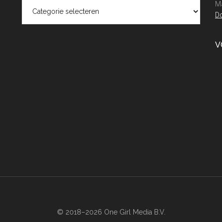
Categorieën
Ma
Do
V
© 2018–2026 One Girl Media B.V.