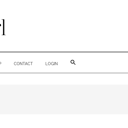
ZOEK
NAAR:
P
CONTACT
LOGIN
ZOEKKNOP