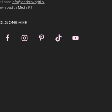
dingen
il naar
info@onebrokegirl.nl
wnload de Media Kit
OLG ONS HIER