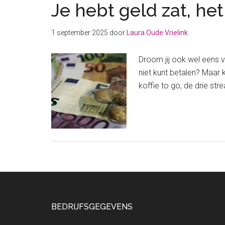
Je hebt geld zat, het
1 september 2025
door
Laura Oude Vrielink
Droom jij ook wel eens 
niet kunt betalen? Maar k
koffie to go, de drie st
Footer
BEDRIJFSGEGEVENS