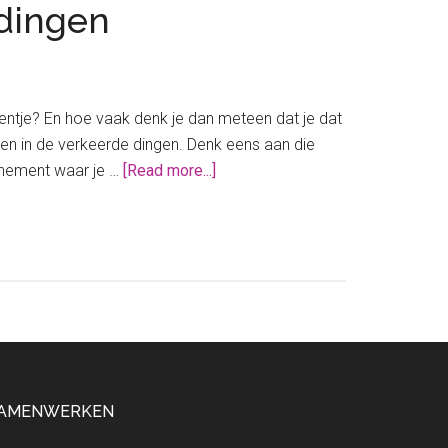
 dingen
entje? En hoe vaak denk je dan meteen dat je dat
lleen in de verkeerde dingen. Denk eens aan die
about
onnement waar je …
[Read more...]
Je
hebt
geld
zat,
het
zit
alleen
in
de
AMENWERKEN
verkeerde