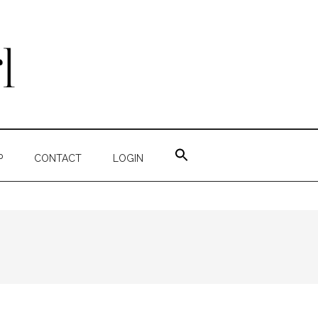
ZOEK
NAAR:
P
CONTACT
LOGIN
ZOEKKNOP