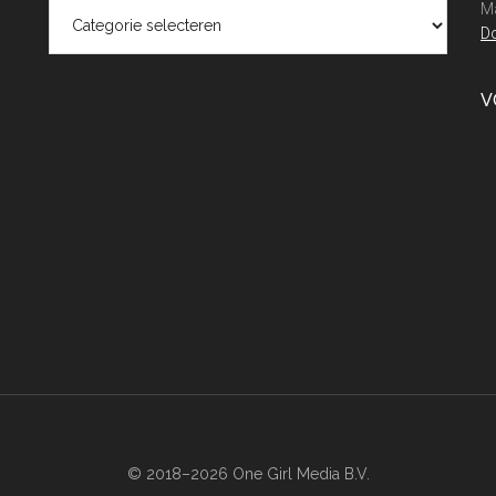
Categorieën
Ma
Do
V
© 2018–2026 One Girl Media B.V.