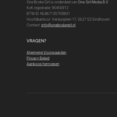
One Broke Girl is onderdeel van
One Girl Media B.V.
KvK registratie: 95450912
BTW ID: NL867135700B01
Hoofdkantoor: Verdunplein 17, 5627 SZ Eindhoven
Contact:
info@onebrokegirl.nl
VRAGEN?
Algemene Voorwaarden
Privacy Beleid
Aankoop herroepen