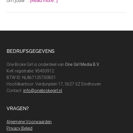
about
om jouw …
[Read more...]
Een
groots
Halloween
feest
voor
een
Footer
BEDRIJFSGEGEVENS
klein
bedrag
One Broke Girl is onderdeel van
One Girl Media B.V.
KvK registratie: 95450912
BTW ID: NL867135700B01
Hoofdkantoor: Verdunplein 17, 5627 SZ Eindhoven
Contact:
info@onebrokegirl.nl
VRAGEN?
Algemene Voorwaarden
Privacy Beleid