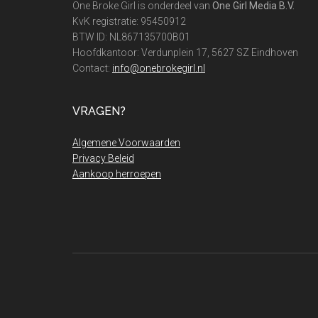
One Broke Girl is onderdeel van
One Girl Media B.V.
KvK registratie: 95450912
BTW ID: NL867135700B01
Hoofdkantoor: Verdunplein 17, 5627 SZ Eindhoven
Contact:
info@onebrokegirl.nl
VRAGEN?
Algemene Voorwaarden
Privacy Beleid
Aankoop herroepen