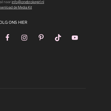
il naar
info@onebrokegirl.nl
wnload de Media Kit
OLG ONS HIER