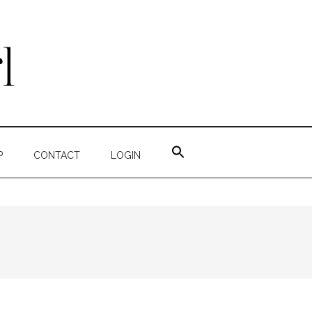
ZOEK
NAAR:
P
CONTACT
LOGIN
ZOEKKNOP