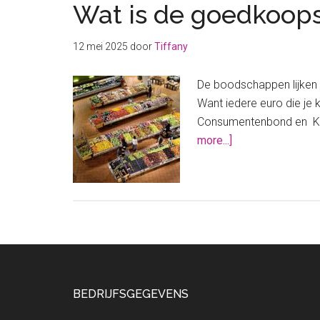
Wat is de goedkoops
12 mei 2025
door
Tiffany
De boodschappen lijken 
Want iedere euro die je
Consumentenbond en Kas
about
more...]
Wat
is
de
goedkoopste
supermarkt
in
2025?
Footer
BEDRIJFSGEGEVENS