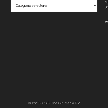
Categorieën
Ma
Do
V
© 2018–2026 One Girl Media B.V.