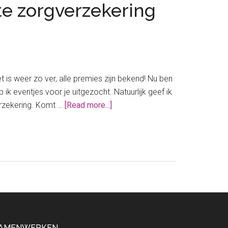
te zorgverzekering
s weer zo ver, alle premies zijn bekend! Nu ben
ik eventjes voor je uitgezocht. Natuurlijk geef ik
about
erzekering. Komt …
[Read more...]
Je
kunt
weer
overstappen!
Dit
is
de
goedkoopste
zorgverzekering
AMENWERKEN