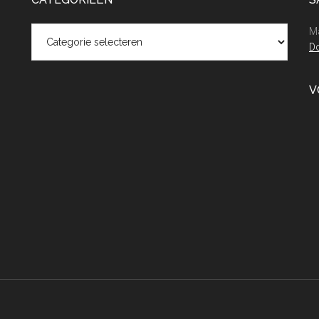
Categorieën
Ma
Do
V