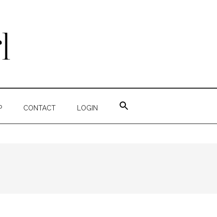
ZOEK
NAAR:
P
CONTACT
LOGIN
ZOEKKNOP