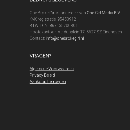
Footer
One Broke Girl is onderdeel van
One Girl Media B.V.
KvK registratie: 95450912
BTW ID: NL867135700B01
Hoofdkantoor: Verdunplein 17, 5627 SZ Eindhoven
Contact:
info@onebrokegirl.nl
VRAGEN?
Algemene Voorwaarden
Privacy Beleid
Aankoop herroepen