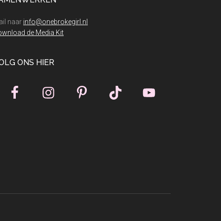
dit
jaar!
il naar
info@onebrokegirl.nl
wnload de Media Kit
OLG ONS HIER