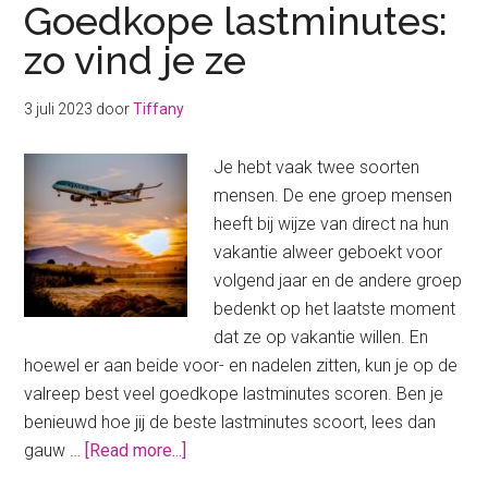
Goedkope lastminutes:
zo vind je ze
3 juli 2023
door
Tiffany
Je hebt vaak twee soorten
mensen. De ene groep mensen
heeft bij wijze van direct na hun
vakantie alweer geboekt voor
volgend jaar en de andere groep
bedenkt op het laatste moment
dat ze op vakantie willen. En
hoewel er aan beide voor- en nadelen zitten, kun je op de
valreep best veel goedkope lastminutes scoren. Ben je
benieuwd hoe jij de beste lastminutes scoort, lees dan
about
gauw …
[Read more...]
Goedkope