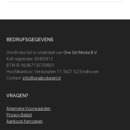
lastminutes:
zo
vind
je
ze
Footer
BEDRIJFSGEGEVENS
One Broke Girl is onderdeel van
One Girl Media B.V.
KvK registratie: 95450912
BTW ID: NL867135700B01
Hoofdkantoor: Verdunplein 17, 5627 SZ Eindhoven
Contact:
info@onebrokegirl.nl
VRAGEN?
Algemene Voorwaarden
Privacy Beleid
Aankoop herroepen