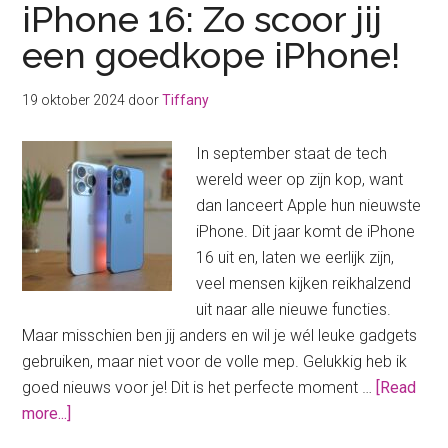
iPhone 16: Zo scoor jij
een goedkope iPhone!
19 oktober 2024
door
Tiffany
In september staat de tech
wereld weer op zijn kop, want
dan lanceert Apple hun nieuwste
iPhone. Dit jaar komt de iPhone
16 uit en, laten we eerlijk zijn,
veel mensen kijken reikhalzend
uit naar alle nieuwe functies.
Maar misschien ben jij anders en wil je wél leuke gadgets
gebruiken, maar niet voor de volle mep. Gelukkig heb ik
goed nieuws voor je! Dit is het perfecte moment …
[Read
about
more...]
iPhone