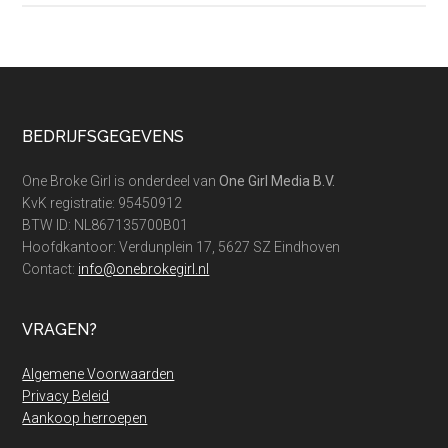
16:
Zo
scoor
jij
een
Footer
BEDRIJFSGEGEVENS
goedkope
iPhone!
One Broke Girl is onderdeel van
One Girl Media B.V.
KvK registratie: 95450912
BTW ID: NL867135700B01
Hoofdkantoor: Verdunplein 17, 5627 SZ Eindhoven
Contact:
info@onebrokegirl.nl
VRAGEN?
Algemene Voorwaarden
Privacy Beleid
Aankoop herroepen