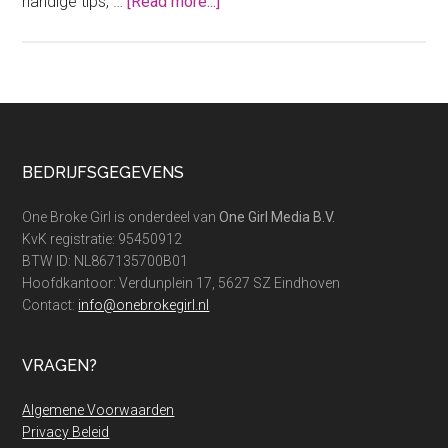
about
handige tips, …
[Read more...]
Goedkope
Ryanair
tickets:
dit
geheim
wil
Footer
BEDRIJFSGEGEVENS
je
weten
One Broke Girl is onderdeel van
One Girl Media B.V.
KvK registratie: 95450912
BTW ID: NL867135700B01
Hoofdkantoor: Verdunplein 17, 5627 SZ Eindhoven
Contact:
info@onebrokegirl.nl
VRAGEN?
Algemene Voorwaarden
Privacy Beleid