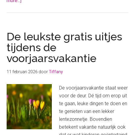
about
more...]
Deze
leuke
gratis
uitjes
De leukste gratis uitjes
kun
tijdens de
jij
voorjaarsvakantie
doen dit
Hemelvaart
weekend
11 februari 2026
door
Tiffany
De voorjaarsvakantie staat weer
voor de deur. Dé tijd om erop uit
te gaan, leuke dingen te doen en
te genieten van een lekker
lentezonnetje. Bovendien
betekent vakantie natuurlijk ook
dat er wat kinderen geëntertaind