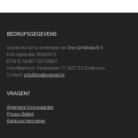
heb
je
nodig
Footer
BEDRIJFSGEGEVENS
One Broke Girl is onderdeel van
One Girl Media B.V.
KvK registratie: 95450912
BTW ID: NL867135700B01
Hoofdkantoor: Verdunplein 17, 5627 SZ Eindhoven
Contact:
info@onebrokegirl.nl
VRAGEN?
Algemene Voorwaarden
Privacy Beleid
Aankoop herroepen