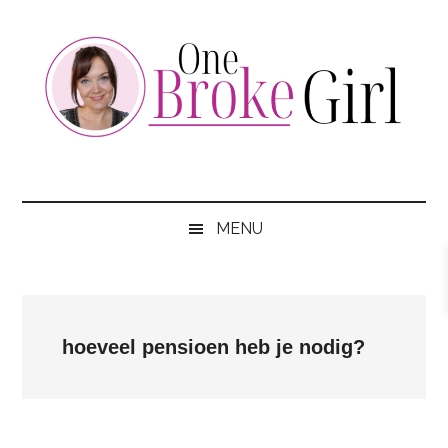
Skip
Skip
Skip
to
to
to
main
secondary
footer
content
menu
One
Jouw
hotspot
Broke
om
MENU
te
Girl
besparen
hoeveel pensioen heb je nodig?