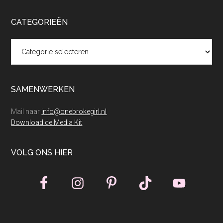
CATEGORIEËN
Categorieën
SAMENWERKEN
Mail naar
info@onebrokegirl.nl
Download de Media Kit
VOLG ONS HIER