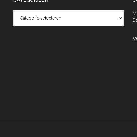
Categorieën
Ma
Do
V