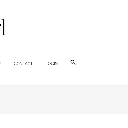
ZOEK
NAAR:
P
CONTACT
LOGIN
ZOEKKNOP