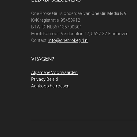
Footer
One Broke Girl is onderdeel van
One Girl Media B.V.
KvK registratie: 95450912
BTW ID: NL867135700B01
Hoofdkantoor: Verdunplein 17, 5627 SZ Eindhoven
Contact:
info@onebrokegirl.nl
VRAGEN?
Algemene Voorwaarden
Privacy Beleid
Aankoop herroepen