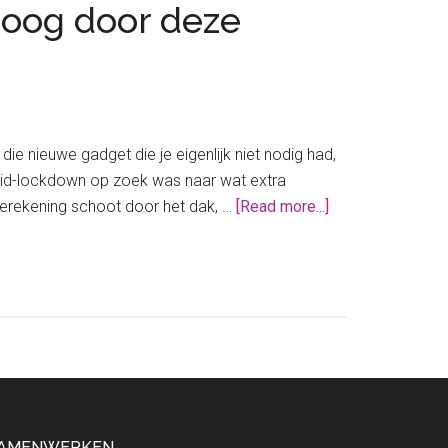
hoog door deze
 nieuwe gadget die je eigenlijk niet nodig had,
Covid-lockdown op zoek was naar wat extra
about
ierekening schoot door het dak, …
[Read more...]
Geldgeheim:
“Mijn
energierekening
was
torenhoog
door
deze
stomme
fout.”
AMENWERKEN