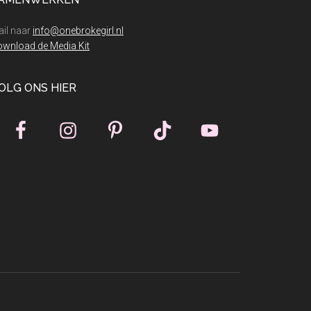
il naar
info@onebrokegirl.nl
wnload de Media Kit
OLG ONS HIER