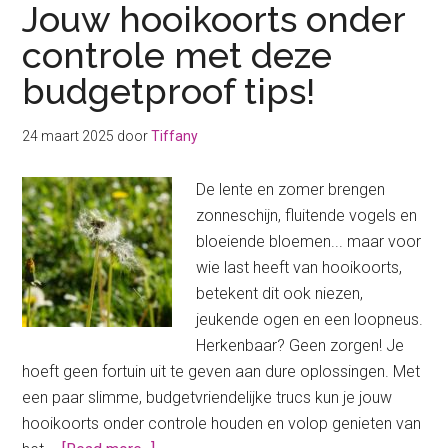
Jouw hooikoorts onder
controle met deze
budgetproof tips!
24 maart 2025
door
Tiffany
De lente en zomer brengen
zonneschijn, fluitende vogels en
bloeiende bloemen... maar voor
wie last heeft van hooikoorts,
betekent dit ook niezen,
jeukende ogen en een loopneus.
Herkenbaar? Geen zorgen! Je
hoeft geen fortuin uit te geven aan dure oplossingen. Met
een paar slimme, budgetvriendelijke trucs kun je jouw
hooikoorts onder controle houden en volop genieten van