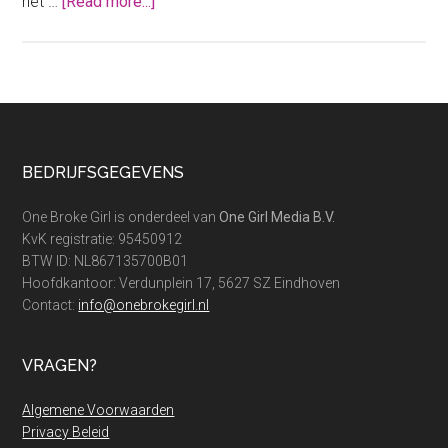
about
het …
[Read more...]
Jouw
hooikoorts
onder
controle
met
deze
Footer
BEDRIJFSGEGEVENS
budgetproof
tips!
One Broke Girl is onderdeel van
One Girl Media B.V.
KvK registratie: 95450912
BTW ID: NL867135700B01
Hoofdkantoor: Verdunplein 17, 5627 SZ Eindhoven
Contact:
info@onebrokegirl.nl
VRAGEN?
Algemene Voorwaarden
Privacy Beleid