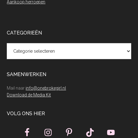
Aankoop herroepen
CATEGORIEËN
Categorieën
SAMENWERKEN
Mail naar
info@onebrokegirl.nl
Download de Media Kit
VOLG ONS HIER