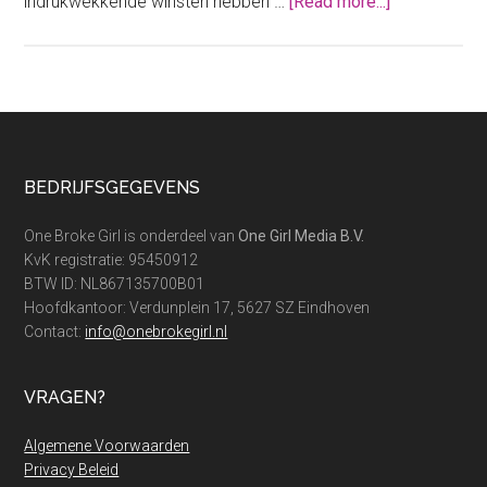
about
indrukwekkende winsten hebben …
[Read more...]
Deze
BN’er
maakte
de
meeste
winst
Footer
BEDRIJFSGEGEVENS
op
zijn
One Broke Girl is onderdeel van
One Girl Media B.V.
huis
KvK registratie: 95450912
BTW ID: NL867135700B01
Hoofdkantoor: Verdunplein 17, 5627 SZ Eindhoven
Contact:
info@onebrokegirl.nl
VRAGEN?
Algemene Voorwaarden
Privacy Beleid