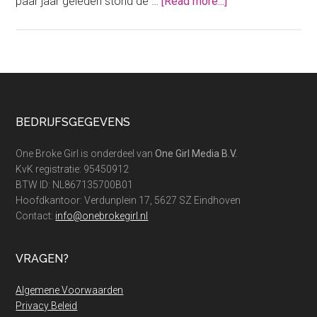
about
paar jaar geleden stond de …
[Read more...]
Vastgoedbelegge
op
de
vlucht:
slecht
nieuws
Footer
BEDRIJFSGEGEVENS
voor
huurders
One Broke Girl is onderdeel van
One Girl Media B.V.
KvK registratie: 95450912
BTW ID: NL867135700B01
Hoofdkantoor: Verdunplein 17, 5627 SZ Eindhoven
Contact:
info@onebrokegirl.nl
VRAGEN?
Algemene Voorwaarden
Privacy Beleid