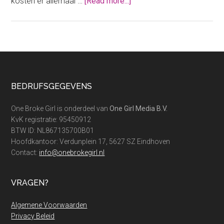
about
kosten er allemaal …
[Read more...]
Zoveel
kost
een
hypotheek
van
300.000
Footer
BEDRIJFSGEGEVENS
per
maand
One Broke Girl is onderdeel van
One Girl Media B.V.
KvK registratie: 95450912
BTW ID: NL867135700B01
Hoofdkantoor: Verdunplein 17, 5627 SZ Eindhoven
Contact:
info@onebrokegirl.nl
VRAGEN?
Algemene Voorwaarden
Privacy Beleid