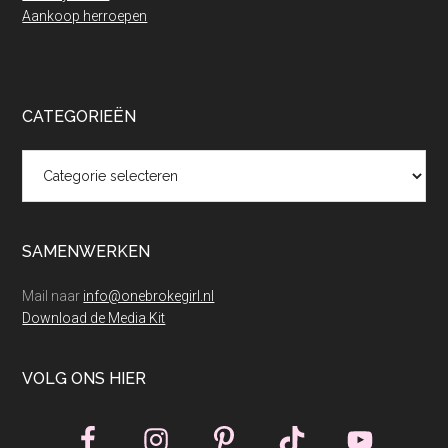
Aankoop herroepen
CATEGORIEËN
Categorieën
SAMENWERKEN
Mail naar
info@onebrokegirl.nl
Download de Media Kit
VOLG ONS HIER