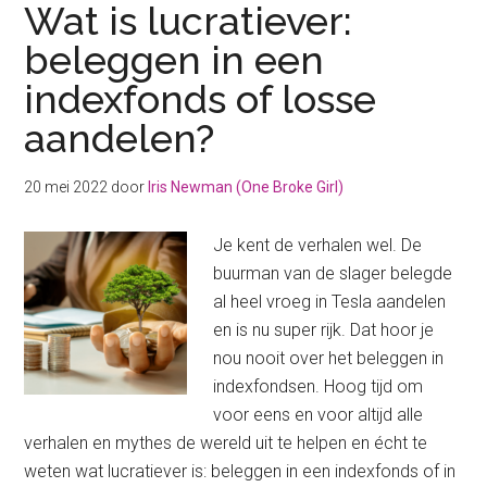
Wat is lucratiever:
beleggen in een
indexfonds of losse
aandelen?
20 mei 2022
door
Iris Newman (One Broke Girl)
Je kent de verhalen wel. De
buurman van de slager belegde
al heel vroeg in Tesla aandelen
en is nu super rijk. Dat hoor je
nou nooit over het beleggen in
indexfondsen. Hoog tijd om
voor eens en voor altijd alle
verhalen en mythes de wereld uit te helpen en écht te
weten wat lucratiever is: beleggen in een indexfonds of in