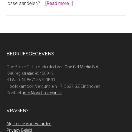
about
losse aandelen? …
[Read more...]
Wat
is
lucratiever:
beleggen
in
een
Footer
BEDRIJFSGEGEVENS
indexfonds
of
One Broke Girl is onderdeel van
One Girl Media B.V.
losse
KvK registratie: 95450912
aandelen?
BTW ID: NL867135700B01
Hoofdkantoor: Verdunplein 17, 5627 SZ Eindhoven
Contact:
info@onebrokegirl.nl
VRAGEN?
Algemene Voorwaarden
Privacy Beleid