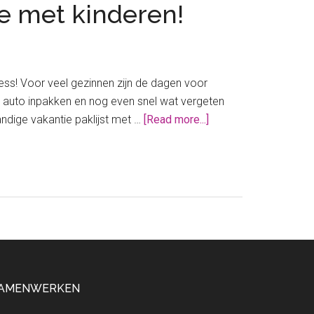
ie met kinderen!
ess! Voor veel gezinnen zijn de dagen voor
de auto inpakken en nog even snel wat vergeten
about
ndige vakantie paklijst met …
[Read more...]
De
ultieme
zomervakantie
paklijst
voor
vakantie
met
kinderen!
AMENWERKEN