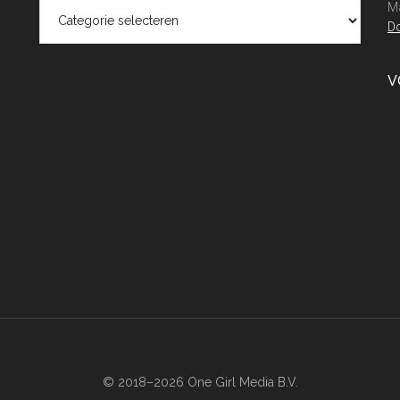
Categorieën
Ma
Do
V
© 2018–2026 One Girl Media B.V.