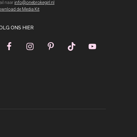
il naar
info@onebrokegirl.nl
wnload de Media Kit
OLG ONS HIER