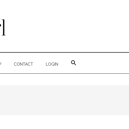
ZOEK
NAAR:
P
CONTACT
LOGIN
ZOEKKNOP