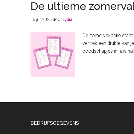
De ultieme zomervak
15 juli 2026
door
Lydia
De zomervakantie staat 
vertrek een drukte van j
boodschapjes in huis hal
Footer
BEDRIJFSGEGEVENS