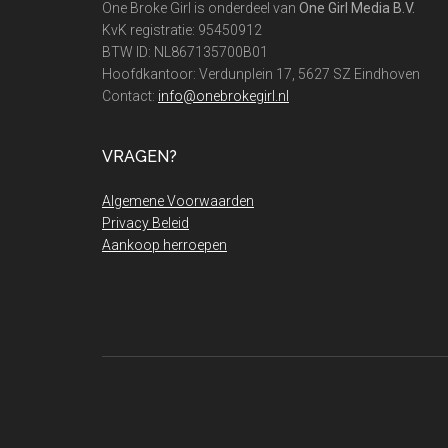
One Broke Girl is onderdeel van
One Girl Media B.V.
KvK registratie: 95450912
BTW ID: NL867135700B01
Hoofdkantoor: Verdunplein 17, 5627 SZ Eindhoven
Contact:
info@onebrokegirl.nl
VRAGEN?
Algemene Voorwaarden
Privacy Beleid
Aankoop herroepen