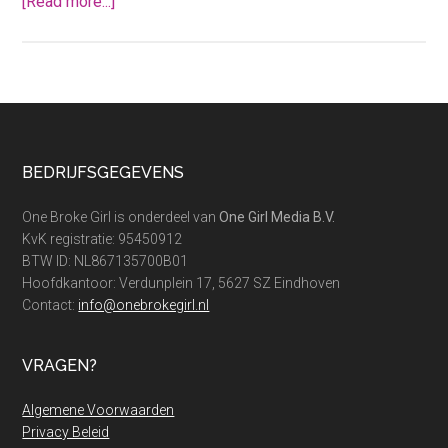
about
[Read more...]
5
Budget
proof
interieur
ideeën
voor
Footer
BEDRIJFSGEGEVENS
de
lente
One Broke Girl is onderdeel van
One Girl Media B.V.
KvK registratie: 95450912
BTW ID: NL867135700B01
Hoofdkantoor: Verdunplein 17, 5627 SZ Eindhoven
Contact:
info@onebrokegirl.nl
VRAGEN?
Algemene Voorwaarden
Privacy Beleid