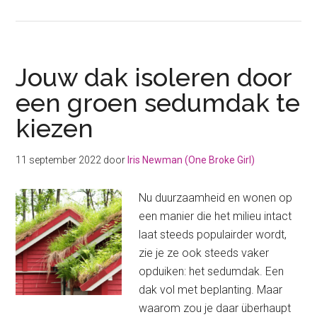
Ramen
isoleren
zónder
het
Jouw dak isoleren door
glas
een groen sedumdak te
te
kiezen
vervangen
11 september 2022
door
Iris Newman (One Broke Girl)
Nu duurzaamheid en wonen op
een manier die het milieu intact
laat steeds populairder wordt,
zie je ze ook steeds vaker
opduiken: het sedumdak. Een
dak vol met beplanting. Maar
waarom zou je daar überhaupt