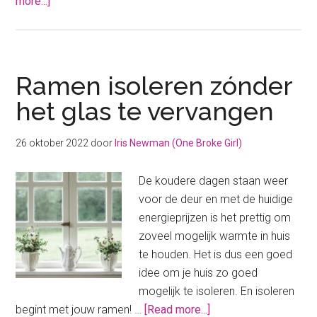
about
more...]
6
energiebesparende
dingen
om
Ramen isoleren zónder
deze
het glas te vervangen
zomer
nog
26 oktober 2022
door
Iris Newman (One Broke Girl)
te
regelen
De koudere dagen staan weer
voor de deur en met de huidige
energieprijzen is het prettig om
zoveel mogelijk warmte in huis
te houden. Het is dus een goed
idee om je huis zo goed
mogelijk te isoleren. En isoleren
about
begint met jouw ramen! …
[Read more...]