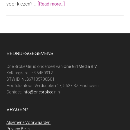
about
voor kiezen? …
[Read more...]
Jouw
dak
isoleren
door
een
groen
Footer
BEDRIJFSGEGEVENS
sedumdak
te
One Broke Girl is onderdeel van
One Girl Media B.V.
kiezen
KvK registratie: 95450912
BTW ID: NL867135700B01
Hoofdkantoor: Verdunplein 17, 5627 SZ Eindhoven
Contact:
info@onebrokegirl.nl
VRAGEN?
Algemene Voorwaarden
Privacy Beleid