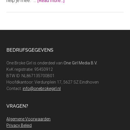
about
help je mee. …
[Read more...]
Weg
met
‘goede
voornemens’
en
begin
Footer
BEDRIJFSGEGEVENS
met
jaardoelen
One Broke Girl is onderdeel van
One Girl Media B.V.
KvK registratie: 95450912
BTW ID: NL867135700B01
Hoofdkantoor: Verdunplein 17, 5627 SZ Eindhoven
Contact:
info@onebrokegirl.nl
VRAGEN?
Algemene Voorwaarden
Privacy Beleid