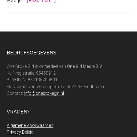
about
voor je …
[Read more...]
Wie
slim
is
wacht
niet:
deze
Footer
BEDRIJFSGEGEVENS
adventskalenders
wil
One Broke Girl is onderdeel van
One Girl Media B.V.
je
KvK registratie: 95450912
nú
BTW ID: NL867135700B01
Hoofdkantoor: Verdunplein 17, 5627 SZ Eindhoven
al
Contact:
info@onebrokegirl.nl
scoren
VRAGEN?
Algemene Voorwaarden
Privacy Beleid