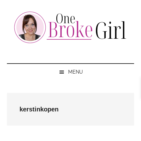
Skip
Skip
Skip
to
to
to
main
secondary
footer
content
menu
One
Jouw
hotspot
Broke
om
MENU
te
Girl
besparen
kerstinkopen