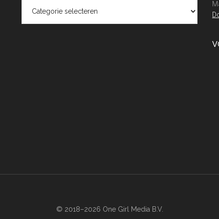
Categorieën
Ma
Do
V
© 2018–2026 One Girl Media B.V.