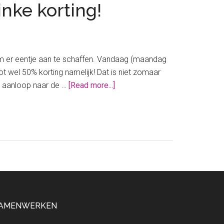
inke korting!
 om er eentje aan te schaffen. Vandaag (maandag
ot wel 50% korting namelijk! Dat is niet zomaar
about
de aanloop naar de …
[Read more...]
De
allerbeste
mixer
ooit:
alleen
vandaag
met
flinke
korting!
AMENWERKEN