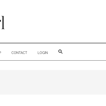
ZOEK
NAAR:
P
CONTACT
LOGIN
ZOEKKNOP