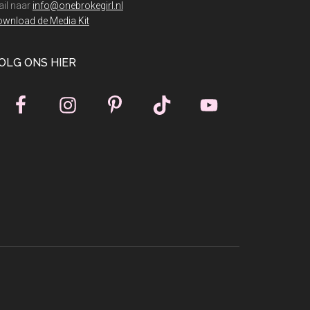
il naar
info@onebrokegirl.nl
wnload de Media Kit
OLG ONS HIER