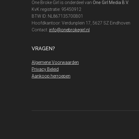
One Broke Girl is onderdeel van
One Girl Media B.V.
KvK registratie: 95450912
BTW ID: NL867135700B01
Hoofdkantoor: Verdunplein 17, 5627 SZ Eindhoven
Contact:
info@onebrokegirl.nl
VRAGEN?
Algemene Voorwaarden
Privacy Beleid
Aankoop herroepen