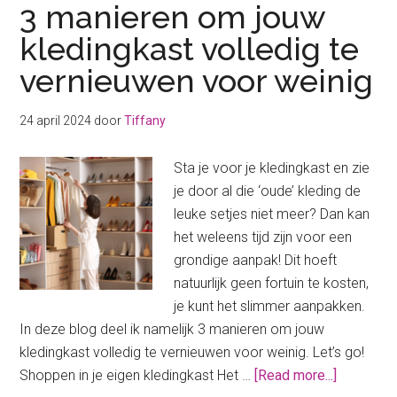
3 manieren om jouw
kledingkast volledig te
vernieuwen voor weinig
24 april 2024
door
Tiffany
Sta je voor je kledingkast en zie
je door al die ‘oude’ kleding de
leuke setjes niet meer? Dan kan
het weleens tijd zijn voor een
grondige aanpak! Dit hoeft
natuurlijk geen fortuin te kosten,
je kunt het slimmer aanpakken.
In deze blog deel ik namelijk 3 manieren om jouw
kledingkast volledig te vernieuwen voor weinig. Let’s go!
about
Shoppen in je eigen kledingkast Het …
[Read more...]