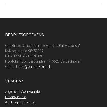
3
manieren
om
jouw
kledingka
volledig
Footer
BEDRIJFSGEGEVENS
te
vernieuw
One Broke Girl is onderdeel van
One Girl Media B.V.
voor
KvK registratie: 95450912
weinig
BTW ID: NL867135700B01
Hoofdkantoor: Verdunplein 17, 5627 SZ Eindhoven
Contact:
info@onebrokegirl.nl
VRAGEN?
Algemene Voorwaarden
Privacy Beleid
Aankoop herroepen