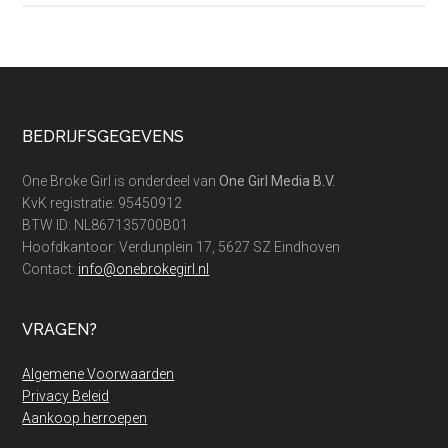
hoeveel
geef
je?
Footer
BEDRIJFSGEGEVENS
One Broke Girl is onderdeel van
One Girl Media B.V.
KvK registratie: 95450912
BTW ID: NL867135700B01
Hoofdkantoor: Verdunplein 17, 5627 SZ Eindhoven
Contact:
info@onebrokegirl.nl
VRAGEN?
Algemene Voorwaarden
Privacy Beleid
Aankoop herroepen