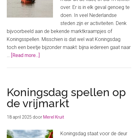
over. Er is in elk geval genoeg te
doen. In veel Nederlandse
steden zijn er activiteiten. Denk
bijvoorbeeld aan de bekende marktkraampjes of
Koningsspellen. Misschien is dat wel wat Koningsdag
toch een beetje bijzonder maakt: bijna iedereen gaat naar
about
…
[Read more...]
Wanneer
is
het
Koningsdag
Koningsdag spellen op
dit
de vrijmarkt
jaar?
18 april 2025
door
Merel Kruit
Koningsdag staat voor de deur