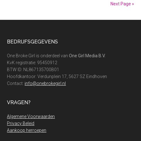
kind
Next Page »
extra
geld
verdienen
tijdens
Footer
BEDRIJFSGEGEVENS
Koningsdag?
One Broke Girl is onderdeel van
One Girl Media B.V.
KvK registratie: 95450912
BTW ID: NL867135700B01
Hoofdkantoor: Verdunplein 17, 5627 SZ Eindhoven
Contact:
info@onebrokegirl.nl
VRAGEN?
Algemene Voorwaarden
Privacy Beleid
Aankoop herroepen