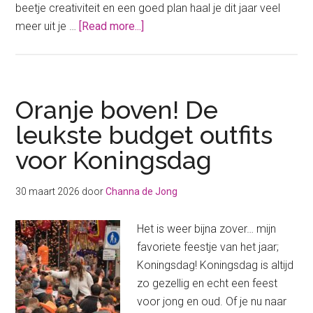
beetje creativiteit en een goed plan haal je dit jaar veel
about
meer uit je …
[Read more...]
Originele
ideeën
om
geld
Oranje boven! De
te
leukste budget outfits
verdienen
voor Koningsdag
op
de
vrijmarkt
30 maart 2026
door
Channa de Jong
tijdens
Koningsdag
Het is weer bijna zover… mijn
favoriete feestje van het jaar;
Koningsdag! Koningsdag is altijd
zo gezellig en echt een feest
voor jong en oud. Of je nu naar