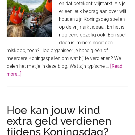
en dat betekent: vrijmarkt! Als je
er een leuk bedrag aan over wilt
houden zijn Koningsdag spellen
op de vrijmarkt ideaal. En het is
nog eens gezellig ook. Een spel
doen is immers nooit een
miskoop, toch? Hoe organiseer je handig één of
meerdere Koningsspellen om wat bij te verdienen? We
delen het met je in deze blog. Wat zijn typische …
[Read
about
more...]
Koningsdag
spellen
op
de
Hoe kan jouw kind
vrijmarkt
extra geld verdienen
tijdens Koningsdag?