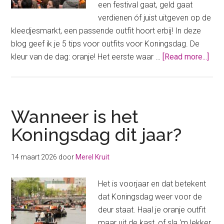
een festival gaat, geld gaat
verdienen óf juist uitgeven op de
kleedjesmarkt, een passende outfit hoort erbij! In deze
blog geef ik je 5 tips voor outfits voor Koningsdag. De
abo
kleur van de dag: oranje! Het eerste waar …
[Read more...]
Oran
bov
De
leuk
Wanneer is het
bud
Koningsdag dit jaar?
outf
voo
14 maart 2026
door
Merel Kruit
Kon
Het is voorjaar en dat betekent
dat Koningsdag weer voor de
deur staat. Haal je oranje outfit
maar uit de kast, of sla ‘m lekker