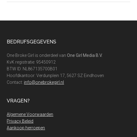
voeten?
Zo
houd
je
jouw
Footer
BEDRIJFSGEGEVENS
tenen
warm!
One Broke Girl is onderdeel van
One Girl Media B.V.
KvK registratie: 95450912
BTW ID: NL867135700B01
Hoofdkantoor: Verdunplein 17, 5627 SZ Eindhoven
Contact:
info@onebrokegirl.nl
VRAGEN?
Algemene Voorwaarden
Privacy Beleid
Aankoop herroepen