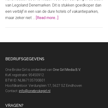
van Legoland Denemarken. Dit is stukken goedkoper dan
een verblijf in een van de dure hotels of vakantieparken,
about
maar zeker niet …
[Read more...]
Een
camping
vlakbij
Legoland
Denemarken?
Deze
Footer
BEDRIJFSGEGEVENS
maken
jouw
One Broke Girl is onderdeel van
One Girl Media B.V.
vakantie
KvK registratie: 95450912
goedkoper!
BTW ID: NL867135700B01
Hoofdkantoor: Verdunplein 17, 5627 SZ Eindhoven
Contact:
info@onebrokegirl.nl
VRAGEN?