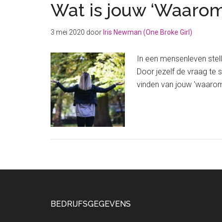
Wat is jouw ‘Waarom’
3 mei 2020
door
Iris Newman (One Broke Girl)
In een mensenleven stell
Door jezelf de vraag te 
vinden van jouw 'waarom
Footer
BEDRIJFSGEGEVENS