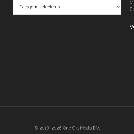
Categorieën
Ma
Do
V
© 2018–2026 One Girl Media B.V.