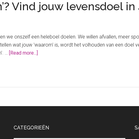
? Vind jouw levensdoel in
en we onszelf een heleboel doelen. We willen afvallen, meer spo
stellen wat jouw 'waarom' is, wordt het volhouden van een doel ve
about
'. …
[Read more...]
Wat
is
jouw
‘Waarom’?
Vind
jouw
levensdoel
in
4
CATEGORIEËN
S
stappen.