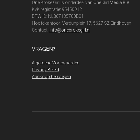
One Broke Girl is onderdeel van
One Girl Media B.V.
KvK registratie: 95450912
BTW ID: NL867135700B01
Hoofdkantoor: Verdunplein 17, 5627 SZ Eindhoven
Contact:
info@onebrokegirl.nl
VRAGEN?
Algemene Voorwaarden
Privacy Beleid
Aankoop herroepen