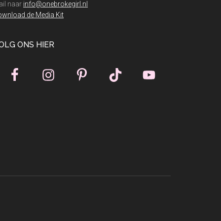
il naar
info@onebrokegirl.nl
wnload de Media Kit
OLG ONS HIER