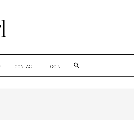
ZOEK
NAAR:
P
CONTACT
LOGIN
ZOEKKNOP