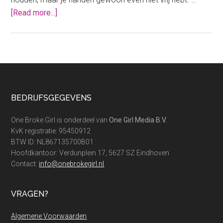
about
[Read more...]
Deze
luisterboeken
apps
mag
jij
gratis
Footer
BEDRIJFSGEGEVENS
proberen!
One Broke Girl is onderdeel van
One Girl Media B.V.
KvK registratie: 95450912
BTW ID: NL867135700B01
Hoofdkantoor: Verdunplein 17, 5627 SZ Eindhoven
Contact:
info@onebrokegirl.nl
VRAGEN?
Algemene Voorwaarden