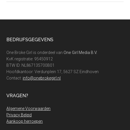
sparen:
zo
ontvang
jij
meer
Footer
BEDRIJFSGEGEVENS
rente
One Broke Girl is onderdeel van
One Girl Media B.V.
KvK registratie: 95450912
BTW ID: NL867135700B01
Hoofdkantoor: Verdunplein 17, 5627 SZ Eindhoven
Contact:
info@onebrokegirl.nl
VRAGEN?
Algemene Voorwaarden
Privacy Beleid
Aankoop herroepen